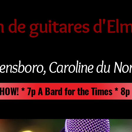
 de guitares d'El
ensboro, Caroline du No
 SHOW! * 7p A Bard for the Times * 8