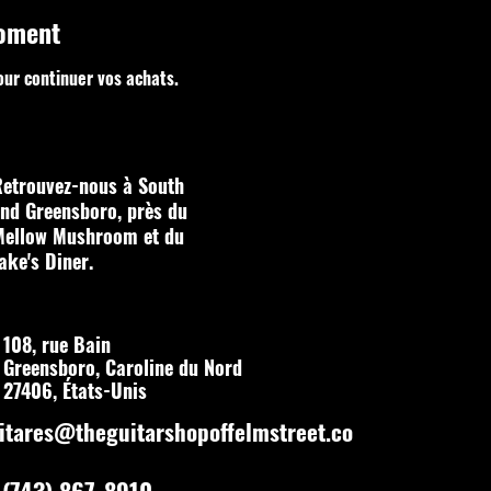
moment
our continuer vos achats.
etrouvez-nous à South
nd Greensboro, près du
Mellow Mushroom et du
ake's Diner.
108, rue Bain
Greensboro, Caroline du Nord
27406, États-Unis
itares@theguitarshopoffelmstreet.co