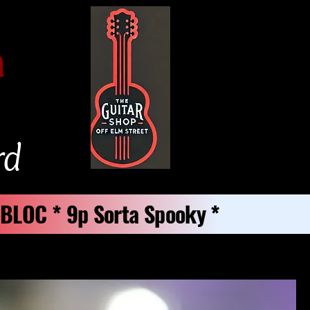
m
rd
p BLOC * 9p Sorta Spooky *