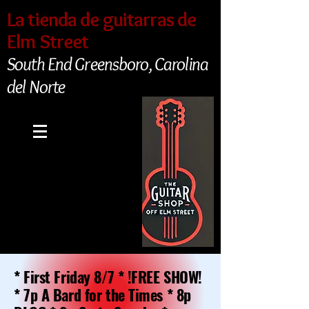
La tienda de guitarras de
Elm Street
South End Greensboro, Carolina
del Norte
* First Friday 8/7 * !FREE SHOW!
* 7p A Bard for the Times * 8p