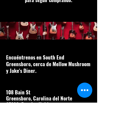
para seguir comprando.
Encuéntrenos en South End
Greensboro, cerca de Mellow Mushroom
y Jake's Diner.
108 Bain St
Greensboro, Carolina del Norte
27406, Estados Unidos
guitarras@theguitarsho
poffelmstreet.com
(743) 867-8910