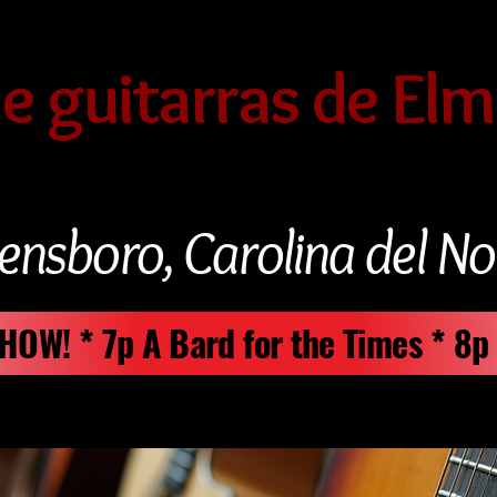
de guitarras de Elm
ensboro, Carolina del No
 SHOW! * 7p A Bard for the Times * 8