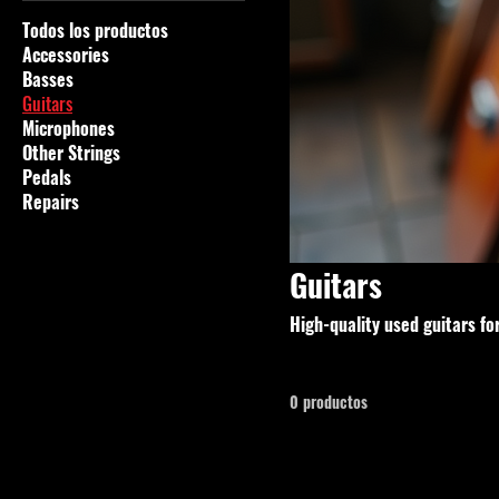
Todos los productos
Accessories
Basses
Guitars
Microphones
Other Strings
Pedals
Repairs
Guitars
High-quality used guitars for
0 productos