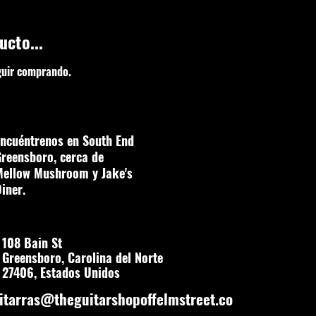
ucto...
guir comprando.
ncuéntrenos en South End
reensboro, cerca de
Mellow Mushroom y Jake's
iner.
108 Bain St
Greensboro, Carolina del Norte
27406, Estados Unidos
itarras@theguitarshopoffelmstreet.co