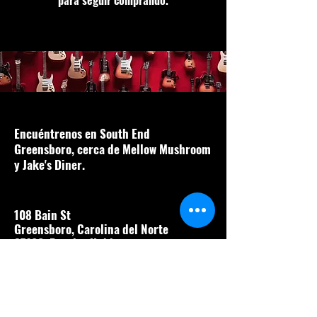
para seguir comprando.
Encuéntrenos en South End
Greensboro, cerca de Mellow Mushroom
y Jake's Diner.
108 Bain St
Greensboro, Carolina del Norte
27406, Estados Unidos
guitarras@theguitarsho
poffelmstreet.com
(743) 867-8910