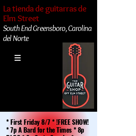
La tienda de guitarras de
Elm Street
South End Greensboro, Carolina
del Norte
* First Friday 8/7 * !FREE SHOW!
* 7p A Bard for the Times * 8p